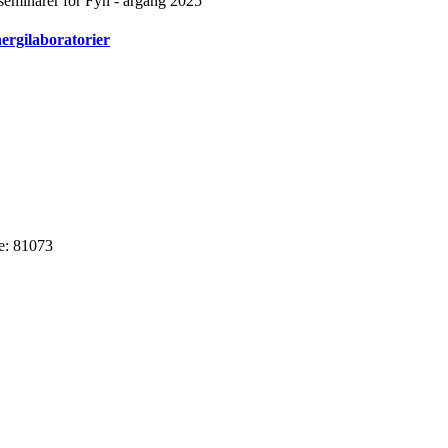
 seminarer for Fyn - årgang 2025
ergilaboratorier
e: 81073