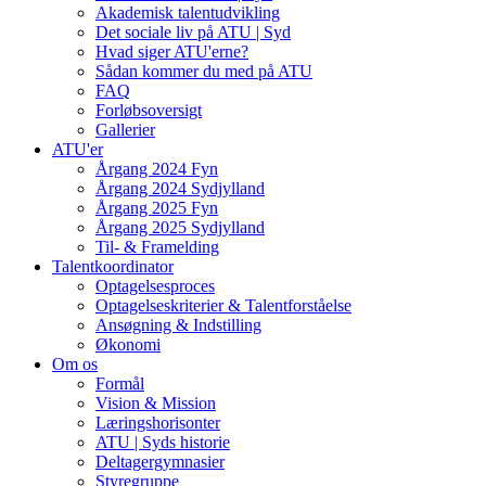
Akademisk talentudvikling
Det sociale liv på ATU | Syd
Hvad siger ATU'erne?
Sådan kommer du med på ATU
FAQ
Forløbsoversigt
Gallerier
ATU'er
Årgang 2024 Fyn
Årgang 2024 Sydjylland
Årgang 2025 Fyn
Årgang 2025 Sydjylland
Til- & Framelding
Talentkoordinator
Optagelsesproces
Optagelseskriterier & Talentforståelse
Ansøgning & Indstilling
Økonomi
Om os
Formål
Vision & Mission
Læringshorisonter
ATU | Syds historie
Deltagergymnasier
Styregruppe