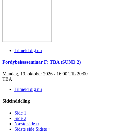
Tilmeld dig nu
Fordybelsesseminar F: TBA (SUND 2)
Mandag, 19. oktober 2026 - 16:00 TIL 20:00
TBA
Tilmeld dig nu
Sideinddeling
Side
1
Side
2
Næste side
››
Sidste side
Sidste »