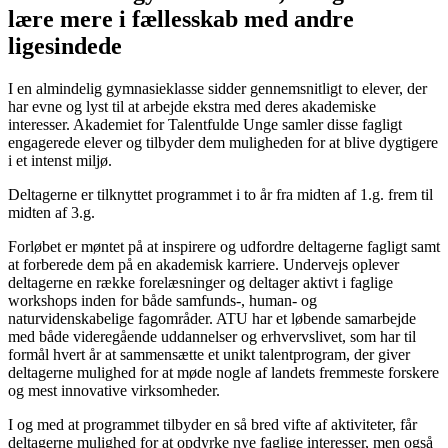
lære mere i fællesskab med andre
ligesindede
I en almindelig gymnasieklasse sidder gennemsnitligt to elever, der
har evne og lyst til at arbejde ekstra med deres akademiske
interesser. Akademiet for Talentfulde Unge samler disse fagligt
engagerede elever og tilbyder dem muligheden for at blive dygtigere
i et intenst miljø.
Deltagerne er tilknyttet programmet i to år fra midten af 1.g. frem til
midten af 3.g.
Forløbet er møntet på at inspirere og udfordre deltagerne fagligt samt
at forberede dem på en akademisk karriere. Undervejs oplever
deltagerne en række forelæsninger og deltager aktivt i faglige
workshops inden for både samfunds-, human- og
naturvidenskabelige fagområder. ATU har et løbende samarbejde
med både videregående uddannelser og erhvervslivet, som har til
formål hvert år at sammensætte et unikt talentprogram, der giver
deltagerne mulighed for at møde nogle af landets fremmeste forskere
og mest innovative virksomheder.
I og med at programmet tilbyder en så bred vifte af aktiviteter, får
deltagerne mulighed for at opdyrke nye faglige interesser, men også