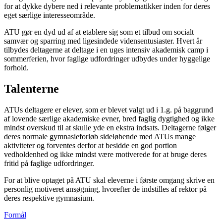
for at dykke dybere ned i relevante problematikker inden for deres
eget særlige interesseområde.
ATU gør en dyd ud af at etablere sig som et tilbud om socialt
samvær og sparring med ligesindede vidensentusiaster. Hvert år
tilbydes deltagerne at deltage i en uges intensiv akademisk camp i
sommerferien, hvor faglige udfordringer udbydes under hyggelige
forhold.
Talenterne
ATUs deltagere er elever, som er blevet valgt ud i 1.g. på baggrund
af lovende særlige akademiske evner, bred faglig dygtighed og ikke
mindst overskud til at skulle yde en ekstra indsats. Deltagerne følger
deres normale gymnasieforløb sideløbende med ATUs mange
aktiviteter og forventes derfor at besidde en god portion
vedholdenhed og ikke mindst være motiverede for at bruge deres
fritid på faglige udfordringer.
For at blive optaget på ATU skal eleverne i første omgang skrive en
personlig motiveret ansøgning, hvorefter de indstilles af rektor på
deres respektive gymnasium.
Formål