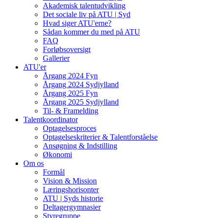
Akademisk talentudvikling
Det sociale liv på ATU | Syd
Hvad siger ATU'erne?
Sådan kommer du med på ATU
FAQ
Forløbsoversigt
Gallerier
ATU'er
Årgang 2024 Fyn
Årgang 2024 Sydjylland
Årgang 2025 Fyn
Årgang 2025 Sydjylland
Til- & Framelding
Talentkoordinator
Optagelsesproces
Optagelseskriterier & Talentforståelse
Ansøgning & Indstilling
Økonomi
Om os
Formål
Vision & Mission
Læringshorisonter
ATU | Syds historie
Deltagergymnasier
Styregruppe