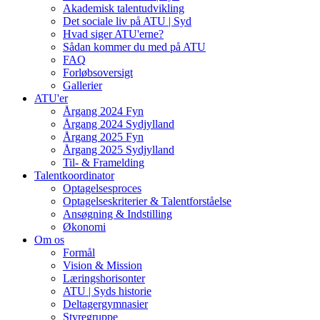
Akademisk talentudvikling
Det sociale liv på ATU | Syd
Hvad siger ATU'erne?
Sådan kommer du med på ATU
FAQ
Forløbsoversigt
Gallerier
ATU'er
Årgang 2024 Fyn
Årgang 2024 Sydjylland
Årgang 2025 Fyn
Årgang 2025 Sydjylland
Til- & Framelding
Talentkoordinator
Optagelsesproces
Optagelseskriterier & Talentforståelse
Ansøgning & Indstilling
Økonomi
Om os
Formål
Vision & Mission
Læringshorisonter
ATU | Syds historie
Deltagergymnasier
Styregruppe