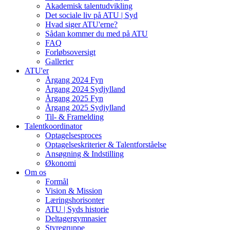
Akademisk talentudvikling
Det sociale liv på ATU | Syd
Hvad siger ATU'erne?
Sådan kommer du med på ATU
FAQ
Forløbsoversigt
Gallerier
ATU'er
Årgang 2024 Fyn
Årgang 2024 Sydjylland
Årgang 2025 Fyn
Årgang 2025 Sydjylland
Til- & Framelding
Talentkoordinator
Optagelsesproces
Optagelseskriterier & Talentforståelse
Ansøgning & Indstilling
Økonomi
Om os
Formål
Vision & Mission
Læringshorisonter
ATU | Syds historie
Deltagergymnasier
Styregruppe