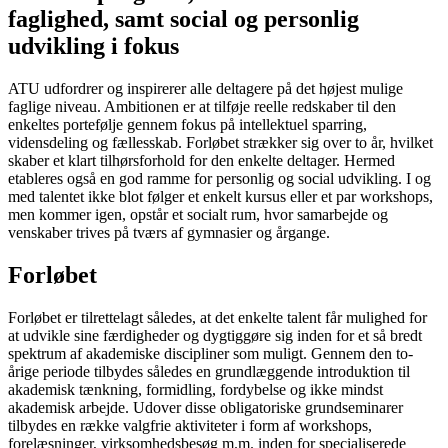
faglighed, samt social og personlig
udvikling i fokus
ATU udfordrer og inspirerer alle deltagere på det højest mulige
faglige niveau. Ambitionen er at tilføje reelle redskaber til den
enkeltes portefølje gennem fokus på intellektuel sparring,
vidensdeling og fællesskab. Forløbet strækker sig over to år, hvilket
skaber et klart tilhørsforhold for den enkelte deltager. Hermed
etableres også en god ramme for personlig og social udvikling. I og
med talentet ikke blot følger et enkelt kursus eller et par workshops,
men kommer igen, opstår et socialt rum, hvor samarbejde og
venskaber trives på tværs af gymnasier og årgange.
Forløbet
Forløbet er tilrettelagt således, at det enkelte talent får mulighed for
at udvikle sine færdigheder og dygtiggøre sig inden for et så bredt
spektrum af akademiske discipliner som muligt. Gennem den to-
årige periode tilbydes således en grundlæggende introduktion til
akademisk tænkning, formidling, fordybelse og ikke mindst
akademisk arbejde. Udover disse obligatoriske grundseminarer
tilbydes en række valgfrie aktiviteter i form af workshops,
forelæsninger, virksomhedsbesøg m.m. inden for specialiserede