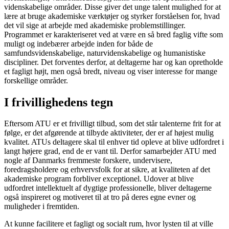
videnskabelige områder. Disse giver det unge talent mulighed for at
lære at bruge akademiske værktøjer og styrker forståelsen for, hvad
det vil sige at arbejde med akademiske problemstillinger.
Programmet er karakteriseret ved at være en så bred faglig vifte som
muligt og indebærer arbejde inden for både de
samfundsvidenskabelige, naturvidenskabelige og humanistiske
discipliner. Det forventes derfor, at deltagerne har og kan opretholde
et fagligt højt, men også bredt, niveau og viser interesse for mange
forskellige områder.
I frivillighedens tegn
Eftersom ATU er et frivilligt tilbud, som det står talenterne frit for at
følge, er det afgørende at tilbyde aktiviteter, der er af højest mulig
kvalitet. ATUs deltagere skal til enhver tid opleve at blive udfordret i
langt højere grad, end de er vant til. Derfor samarbejder ATU med
nogle af Danmarks fremmeste forskere, undervisere,
foredragsholdere og erhvervsfolk for at sikre, at kvaliteten af det
akademiske program forbliver exceptionel. Udover at blive
udfordret intellektuelt af dygtige professionelle, bliver deltagerne
også inspireret og motiveret til at tro på deres egne evner og
muligheder i fremtiden.
At kunne facilitere et fagligt og socialt rum, hvor lysten til at ville