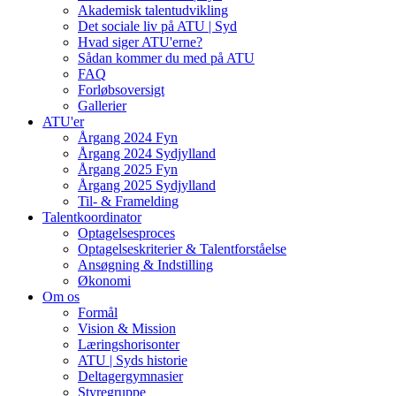
Akademisk talentudvikling
Det sociale liv på ATU | Syd
Hvad siger ATU'erne?
Sådan kommer du med på ATU
FAQ
Forløbsoversigt
Gallerier
ATU'er
Årgang 2024 Fyn
Årgang 2024 Sydjylland
Årgang 2025 Fyn
Årgang 2025 Sydjylland
Til- & Framelding
Talentkoordinator
Optagelsesproces
Optagelseskriterier & Talentforståelse
Ansøgning & Indstilling
Økonomi
Om os
Formål
Vision & Mission
Læringshorisonter
ATU | Syds historie
Deltagergymnasier
Styregruppe