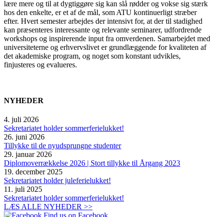
lære mere og til at dygtiggøre sig kan slå rødder og vokse sig stærk
hos den enkelte, er et af de mål, som ATU kontinuerligt stræber
efter. Hvert semester arbejdes der intensivt for, at der til stadighed
kan præsenteres interessante og relevante seminarer, udfordrende
workshops og inspirerende input fra omverdenen. Samarbejdet med
universiteterne og erhvervslivet er grundlæggende for kvaliteten af
det akademiske program, og noget som konstant udvikles,
finjusteres og evalueres.
NYHEDER
4. juli 2026
Sekretariatet holder sommerferielukket!
26. juni 2026
Tillykke til de nyudsprungne studenter
29. januar 2026
Diplomoverrækkelse 2026 | Stort tillykke til Årgang 2023
19. december 2025
Sekretariatet holder juleferielukket!
11. juli 2025
Sekretariatet holder sommerferielukket!
LÆS ALLE NYHEDER >>
Find us on Facebook