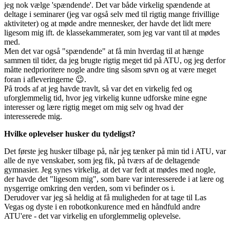
jeg nok vælge 'spændende'. Det var både virkelig spændende at
deltage i seminarer (jeg var også selv med til rigtig mange frivillige
aktiviteter) og at møde andre mennesker, der havde det lidt mere
ligesom mig ift. de klassekammerater, som jeg var vant til at mødes
med.
Men det var også "spændende" at få min hverdag til at hænge
sammen til tider, da jeg brugte rigtig meget tid på ATU, og jeg derfor
måtte nedprioritere nogle andre ting såsom søvn og at være meget
foran i afleveringerne 😉.
På trods af at jeg havde travlt, så var det en virkelig fed og
uforglemmelig tid, hvor jeg virkelig kunne udforske mine egne
interesser og lære rigtig meget om mig selv og hvad der
interesserede mig.
Hvilke oplevelser husker du tydeligst?
Det første jeg husker tilbage på, når jeg tænker på min tid i ATU, var
alle de nye venskaber, som jeg fik, på tværs af de deltagende
gymnasier. Jeg synes virkelig, at det var fedt at mødes med nogle,
der havde det "ligesom mig", som bare var interesserede i at lære og
nysgerrige omkring den verden, som vi befinder os i.
Derudover var jeg så heldig at få muligheden for at tage til Las
Vegas og dyste i en robotkonkurence med en håndfuld andre
ATU'ere - det var virkelig en uforglemmelig oplevelse.