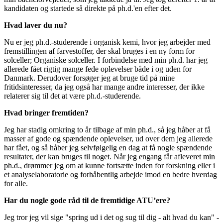
kandidaten og startede så direkte på ph.d.'en efter det.
Hvad laver du nu?
Nu er jeg ph.d.-studerende i organisk kemi, hvor jeg arbejder med
fremstillingen af farvestoffer, der skal bruges i en ny form for
solceller; Organiske solceller. I forbindelse med min ph.d. har jeg
allerede fået rigtig mange fede oplevelser både i og uden for
Danmark. Derudover forsøger jeg at bruge tid på mine
fritidsinteresser, da jeg også har mange andre interesser, der ikke
relaterer sig til det at være ph.d.-studerende.
Hvad bringer fremtiden?
Jeg har stadig omkring to år tilbage af min ph.d., så jeg håber at få
masser af gode og spændende oplevelser, ud over dem jeg allerede
har fået, og så håber jeg selvfølgelig en dag at få nogle spændende
resultater, der kan bruges til noget. Når jeg engang får afleveret min
ph.d., drømmer jeg om at kunne fortsætte inden for forskning eller i
et analyselaboratorie og forhåbentlig arbejde imod en bedre hverdag
for alle.
Har du nogle gode råd til de fremtidige ATU’ere?
Jeg tror jeg vil sige "spring ud i det og sug til dig - alt hvad du kan" -