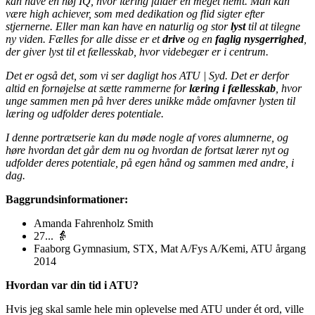
kan have en høj IQ, hvor læring falder en meget nemt. Man kan
være high achiever, som med dedikation og flid sigter efter
stjernerne. Eller man kan have en naturlig og stor
lyst
til at tilegne
ny viden. Fælles for alle disse er et
drive
og en
faglig nysgerrighed
,
der giver lyst til et fællesskab, hvor videbegær er i centrum.
Det er også det, som vi ser dagligt hos ATU | Syd. Det er derfor
altid en fornøjelse at sætte rammerne for
læring i fællesskab
, hvor
unge sammen men på hver deres unikke måde omfavner lysten til
læring og udfolder deres potentiale.
I denne portrætserie kan du møde nogle af vores alumnerne, og
høre hvordan det går dem nu og hvordan de fortsat lærer nyt og
udfolder deres potentiale, på egen hånd og sammen med andre, i
dag.
Baggrundsinformationer:
Amanda Fahrenholz Smith
27... 👵
Faaborg Gymnasium, STX, Mat A/Fys A/Kemi, ATU årgang
2014
Hvordan var din tid i ATU?
Hvis jeg skal samle hele min oplevelse med ATU under ét ord, ville