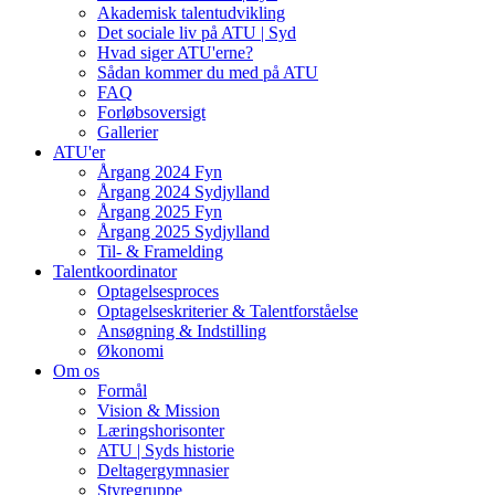
Akademisk talentudvikling
Det sociale liv på ATU | Syd
Hvad siger ATU'erne?
Sådan kommer du med på ATU
FAQ
Forløbsoversigt
Gallerier
ATU'er
Årgang 2024 Fyn
Årgang 2024 Sydjylland
Årgang 2025 Fyn
Årgang 2025 Sydjylland
Til- & Framelding
Talentkoordinator
Optagelsesproces
Optagelseskriterier & Talentforståelse
Ansøgning & Indstilling
Økonomi
Om os
Formål
Vision & Mission
Læringshorisonter
ATU | Syds historie
Deltagergymnasier
Styregruppe