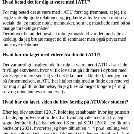
Hvad betød det for dig at være med i ATU?
For mig betød det at være med i ATU først og fremmest, at jeg fik
nogle virkelig gode relationer, og jeg lærte at hvile mere i mig selv
socialt, da jeg mødte nogle mennesker, som jeg matchede med på så
mange forskellige måder.
Derudover betød det også, at min gymnasietid var det modsatte af
kedelig, da jeg brugte meget tid til seminarer men også privat med
mine nye relationer.
Hvad har du taget med videre fra din tid i ATU?
Det var utroligt inspirerende for mig at være med i ATU - især i de
frivillige aktiviteter, hvor vi fik lov til at gå lidt mere i dybden med
vores egne interesser. Jeg ved det ikke med sikkerhed, men jeg har
på fornemmelsen, at ATU har hjulpet mig med at finde den rette vej
for mig at gå ift. uddannelse, da jeg blev så meget klogere på mig
selv og mine interesser undervejs.
Hvad har du lavet, siden du blev færdig på ATU/blev student?
Efter jeg blev student i 2017, holdt jeg ét sabbatår, hvor jeg primært
arbejde, og prøvede at finde ud af hvad jeg ville med mit liv. Jeg
søgte derefter ind på bacheloren i Kemi på SDU i 2018. Jeg fik min
bachelor i 2021, hvorefter jeg blev tilbudt en 4+4 ph.d.-stilling ved
min bachelorvejleder, som jeg takkede ja til. Jeg tog derefter 1. år af