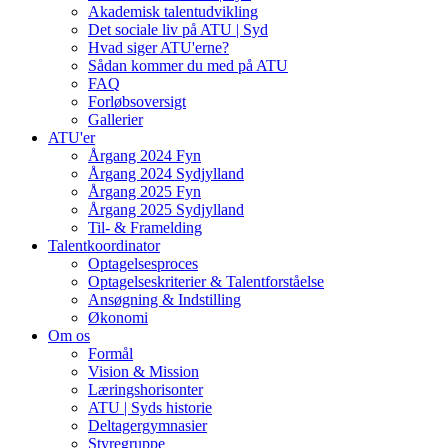
Akademisk talentudvikling
Det sociale liv på ATU | Syd
Hvad siger ATU'erne?
Sådan kommer du med på ATU
FAQ
Forløbsoversigt
Gallerier
ATU'er
Årgang 2024 Fyn
Årgang 2024 Sydjylland
Årgang 2025 Fyn
Årgang 2025 Sydjylland
Til- & Framelding
Talentkoordinator
Optagelsesproces
Optagelseskriterier & Talentforståelse
Ansøgning & Indstilling
Økonomi
Om os
Formål
Vision & Mission
Læringshorisonter
ATU | Syds historie
Deltagergymnasier
Styregruppe