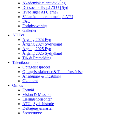
Akademisk talentudvikling
Det sociale liv på ATU | Syd
Hvad siger ATU'erne?
Sådan kommer du med på ATU
FAQ
Forløbsoversigt
Gallerier
ATU'er
Årgang 2024 Fyn
Årgang 2024 Sydjylland
Årgang 2025 Fyn
Årgang 2025 Sydjylland
Til- & Framelding
Talentkoordinator
Optagelsesproces
Optagelseskriterier & Talentforståelse
Ansøgning & Indstilling
Økonomi
Om os
Formål
Vision & Mission
Læringshorisonter
ATU | Syds historie
Deltagergymnasier
Styregruppe