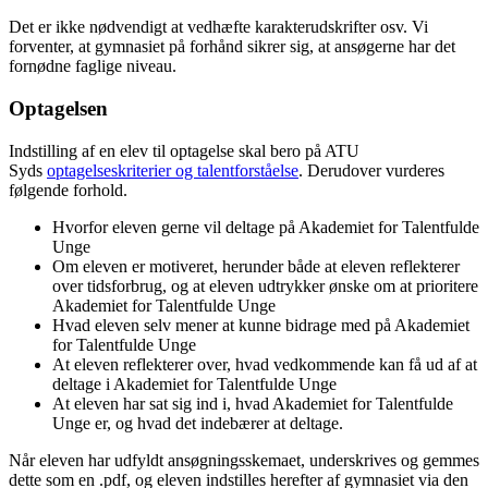
Det er ikke nødvendigt at vedhæfte karakterudskrifter osv. Vi
forventer, at gymnasiet på forhånd sikrer sig, at ansøgerne har det
fornødne faglige niveau.
Optagelsen
Indstilling af en elev til optagelse skal bero på ATU
Syds
optagelseskriterier og talentforståelse
. Derudover vurderes
følgende forhold.
Hvorfor eleven gerne vil deltage på Akademiet for Talentfulde
Unge
Om eleven er motiveret, herunder både at eleven reflekterer
over tidsforbrug, og at eleven udtrykker ønske om at prioritere
Akademiet for Talentfulde Unge
Hvad eleven selv mener at kunne bidrage med på Akademiet
for Talentfulde Unge
At eleven reflekterer over, hvad vedkommende kan få ud af at
deltage i Akademiet for Talentfulde Unge
At eleven har sat sig ind i, hvad Akademiet for Talentfulde
Unge er, og hvad det indebærer at deltage.
Når eleven har udfyldt ansøgningsskemaet, underskrives og gemmes
dette som en .pdf, og eleven indstilles herefter af gymnasiet via den