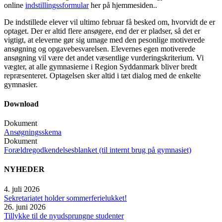
online
indstillingssformular
her på hjemmesiden..
De indstillede elever vil ultimo februar få besked om, hvorvidt de er
optaget. Der er altid flere ansøgere, end der er pladser, så det er
vigtigt, at eleverne gør sig umage med den pesonlige motiverede
ansøgning og opgavebesvarelsen. Elevernes egen motiverede
ansøgning vil være det andet væsentlige vurderingskriterium. Vi
vægter, at alle gymnasierne i Region Syddanmark bliver bredt
repræsenteret. Optagelsen sker altid i tæt dialog med de enkelte
gymnasier.
Download
Dokument
Ansøgningsskema
Dokument
Forældregodkendelsesblanket (til internt brug på gymnasiet)
NYHEDER
4. juli 2026
Sekretariatet holder sommerferielukket!
26. juni 2026
Tillykke til de nyudsprungne studenter