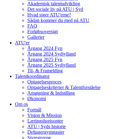
Akademisk talentudvikling
Det sociale liv på ATU | Syd
Hvad siger ATU'erne?
Sådan kommer du med på ATU
FAQ
Forløbsoversigt
Gallerier
ATU'er
Årgang 2024 Fyn
Årgang 2024 Sydjylland
Årgang 2025 Fyn
Årgang 2025 Sydjylland
Til- & Framelding
Talentkoordinator
Optagelsesproces
Optagelseskriterier & Talentforståelse
Ansøgning & Indstilling
Økonomi
Om os
Formål
Vision & Mission
Læringshorisonter
ATU | Syds historie
Deltagergymnasier
Styregruppe