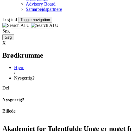
Advisory Board
Samarbejdspartnere
Log ind
Toggle navigation
Søg
X
Brødkrumme
Hjem
/
Nysgerrig?
Del
Nysgerrig?
Billede
Akademiet for Talentfulde Unge er noget f