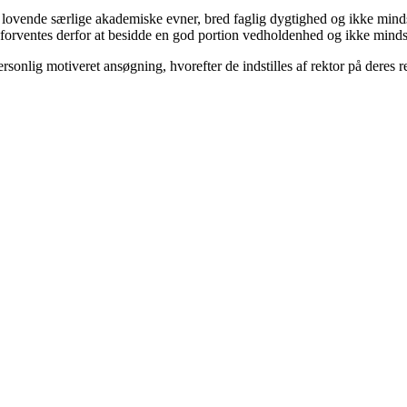
 lovende særlige akademiske evner, bred faglig dygtighed og ikke mindst
ventes derfor at besidde en god portion vedholdenhed og ikke mindst v
personlig motiveret ansøgning, hvorefter de indstilles af rektor på de