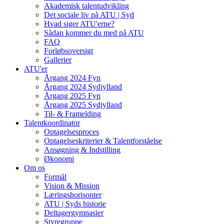
Akademisk talentudvikling
Det sociale liv på ATU | Syd
Hvad siger ATU'erne?
Sådan kommer du med på ATU
FAQ
Forløbsoversigt
Gallerier
ATU'er
Årgang 2024 Fyn
Årgang 2024 Sydjylland
Årgang 2025 Fyn
Årgang 2025 Sydjylland
Til- & Framelding
Talentkoordinator
Optagelsesproces
Optagelseskriterier & Talentforståelse
Ansøgning & Indstilling
Økonomi
Om os
Formål
Vision & Mission
Læringshorisonter
ATU | Syds historie
Deltagergymnasier
Styregruppe