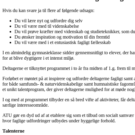
Hvis du kan svare ja til flere af følgende udsagn:
Du vil lære nyt og udfordre dig selv
Du vil være med til videnskabelse
Du vil prøve kræfter med videnskab og studieteknikker, som du
Du ønsker inspiration og motivation til din fremtid
Du vil være med i et entusiastisk fagligt fællesskab
I en almindelig gymnasieklasse sidder gennemsnitligt to elever, der h
for at blive dygtigere i et intenst miljø.
Deltagerne er tilknyttet programmet i to år fra midten af 1.g. frem til m
Forløbet er møntet på at inspirere og udfordre deltagerne fagligt sam
for både samfunds- & naturvidenskabelige samt humnaistiske fagområd
et unikt talentprogram, der giver deltagerne mulighed for at møde nog
I og med at programmet tilbyder en så bred vifte af aktiviteter, får de
særlige interesseområde.
ATU gør en dyd ud af at etablere sig som et tilbud om socialt samvær 
hvor faglige udfordringer udbydes under hyggelige forhold.
Talenterne