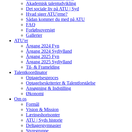
Akademisk talentudvikling
Det sociale liv på ATU | Syd
Hvad siger ATU'erne?
Sådan kommer du med på ATU
FAQ
Forløbsoversigt
Gallerier
ATU'er
Årgang 2024 Fyn
Årgang 2024 Sydjylland
Årgang 2025 Fyn
Årgang 2025 Sydjylland
Til- & Framelding
Talentkoordinator
Optagelsesproces
Optagelseskriterier & Talentforståelse
Ansøgning & Indstilling
Økonomi
Om os
Formål
Vision & Mission
Læringshorisonter
ATU | Syds historie
Deltagergymnasier
Styregruppe