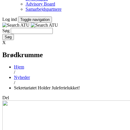
Advisory Board
Samarbejdspartnere
Log ind
Toggle navigation
Søg
X
Brødkrumme
Hjem
/
Nyheder
/
Sekretariatet Holder Juleferielukket!
Del