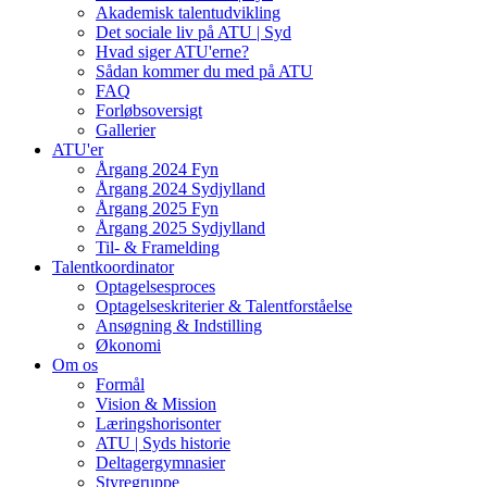
Akademisk talentudvikling
Det sociale liv på ATU | Syd
Hvad siger ATU'erne?
Sådan kommer du med på ATU
FAQ
Forløbsoversigt
Gallerier
ATU'er
Årgang 2024 Fyn
Årgang 2024 Sydjylland
Årgang 2025 Fyn
Årgang 2025 Sydjylland
Til- & Framelding
Talentkoordinator
Optagelsesproces
Optagelseskriterier & Talentforståelse
Ansøgning & Indstilling
Økonomi
Om os
Formål
Vision & Mission
Læringshorisonter
ATU | Syds historie
Deltagergymnasier
Styregruppe