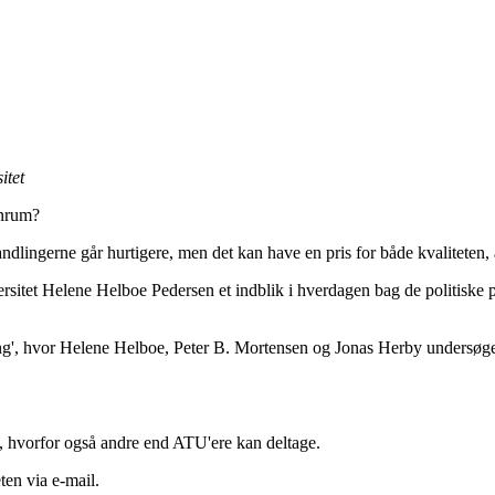
itet
inrum?
ndlingerne går hurtigere, men det kan have en pris for både kvaliteten,
rsitet Helene Helboe Pedersen et indblik i hverdagen bag de politiske 
ing', hvor Helene Helboe, Peter B. Mortensen og Jonas Herby undersøger
t, hvorfor også andre end ATU'ere kan deltage.
eten via e-mail.