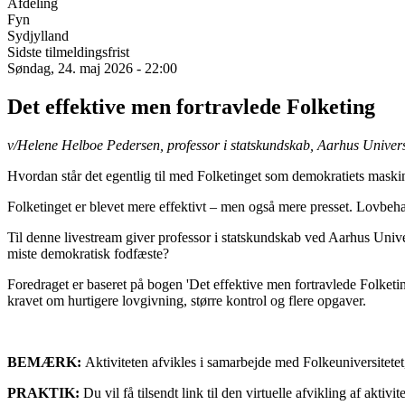
Afdeling
Fyn
Sydjylland
Sidste tilmeldingsfrist
Søndag, 24. maj 2026 - 22:00
Det effektive men fortravlede Folketing
v/Helene Helboe Pedersen, professor i statskundskab, Aarhus Univers
Hvordan står det egentlig til med Folketinget som demokratiets mask
Folketinget er blevet mere effektivt – men også mere presset. Lovbeha
Til denne livestream giver professor i statskundskab ved Aarhus Unive
miste demokratisk fodfæste?
Foredraget er baseret på bogen 'Det effektive men fortravlede Folket
kravet om hurtigere lovgivning, større kontrol og flere opgaver.
BEMÆRK:
Aktiviteten afvikles i samarbejde med Folkeuniversitete
PRAKTIK:
Du vil få tilsendt link til den virtuelle afvikling af aktivit