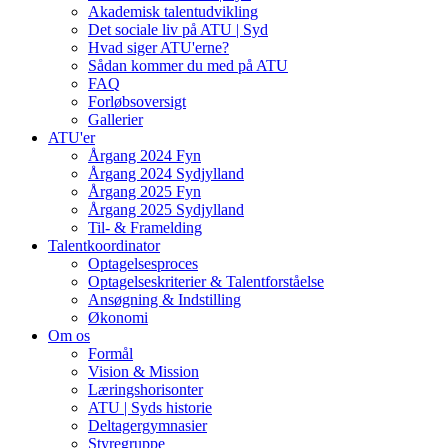
Akademisk talentudvikling
Det sociale liv på ATU | Syd
Hvad siger ATU'erne?
Sådan kommer du med på ATU
FAQ
Forløbsoversigt
Gallerier
ATU'er
Årgang 2024 Fyn
Årgang 2024 Sydjylland
Årgang 2025 Fyn
Årgang 2025 Sydjylland
Til- & Framelding
Talentkoordinator
Optagelsesproces
Optagelseskriterier & Talentforståelse
Ansøgning & Indstilling
Økonomi
Om os
Formål
Vision & Mission
Læringshorisonter
ATU | Syds historie
Deltagergymnasier
Styregruppe