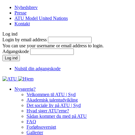
Gå
Nyhedsbrev
til
Presse
Menu
hovedindhold
ATU Model United Nations
Top
Kontakt
Log ind
Login by email address
You can use your username or email address to login.
Adgangskode
Nulstil din adgangskode
Nysgerrig?
Velkommen til ATU | Syd
Main
Akademisk talentudvikling
navigation
Det sociale liv på ATU | Syd
Hvad siger ATU'erne?
Sådan kommer du med på ATU
FAQ
Forløbsoversigt
Gallerier