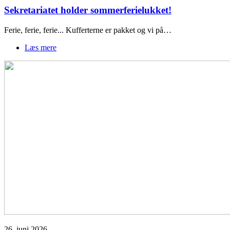
Sekretariatet holder sommerferielukket!
Ferie, ferie, ferie... Kufferterne er pakket og vi på…
Læs mere
om
Sekretariatet
holder
sommerferielukket!
26. juni 2026