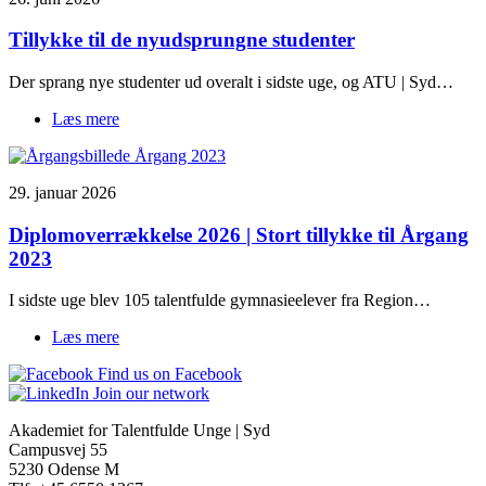
Tillykke til de nyudsprungne studenter
Der sprang nye studenter ud overalt i sidste uge, og ATU | Syd…
Læs mere
om
Tillykke
til
de
29. januar 2026
nyudsprungne
studenter
Diplomoverrækkelse 2026 | Stort tillykke til Årgang
2023
I sidste uge blev 105 talentfulde gymnasieelever fra Region…
Læs mere
om
Diplomoverrækkelse
Find us on Facebook
2026
Join our network
|
Stort
Akademiet for Talentfulde Unge | Syd
tillykke
Campusvej 55
til
5230 Odense M
Årgang