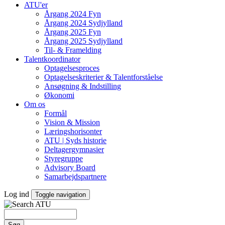
ATU'er
Årgang 2024 Fyn
Årgang 2024 Sydjylland
Årgang 2025 Fyn
Årgang 2025 Sydjylland
Til- & Framelding
Talentkoordinator
Optagelsesproces
Optagelseskriterier & Talentforståelse
Ansøgning & Indstilling
Økonomi
Om os
Formål
Vision & Mission
Læringshorisonter
ATU | Syds historie
Deltagergymnasier
Styregruppe
Advisory Board
Samarbejdspartnere
Log ind
Toggle navigation
Søg