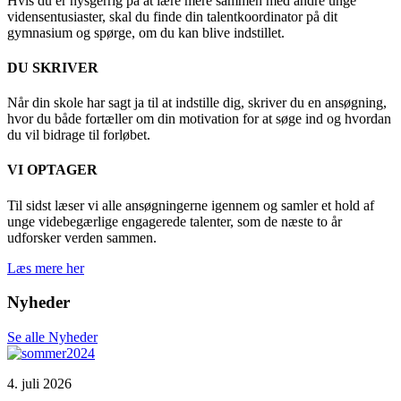
Hvis du er nysgerrig på at lære mere sammen med andre unge
vidensentusiaster, skal du finde din talentkoordinator på dit
gymnasium og spørge, om du kan blive indstillet.
DU SKRIVER
Når din skole har sagt ja til at indstille dig, skriver du en ansøgning,
hvor du både fortæller om din motivation for at søge ind og hvordan
du vil bidrage til forløbet.
VI OPTAGER
Til sidst læser vi alle ansøgningerne igennem og samler et hold af
unge videbegærlige engagerede talenter, som de næste to år
udforsker verden sammen.
Læs mere her
Nyheder
Se alle Nyheder
4. juli 2026