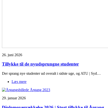
26. juni 2026
Tillykke til de nyudsprungne studenter
Der sprang nye studenter ud overalt i sidste uge, og ATU | Syd…
Læs mere
om
Tillykke
til
de
29. januar 2026
nyudsprungne
studenter
Diplomoverrækkelse 2026 | Stort tillykke til Årgang