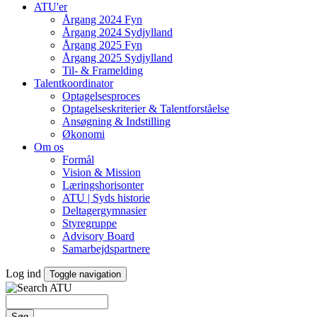
ATU'er
Årgang 2024 Fyn
Årgang 2024 Sydjylland
Årgang 2025 Fyn
Årgang 2025 Sydjylland
Til- & Framelding
Talentkoordinator
Optagelsesproces
Optagelseskriterier & Talentforståelse
Ansøgning & Indstilling
Økonomi
Om os
Formål
Vision & Mission
Læringshorisonter
ATU | Syds historie
Deltagergymnasier
Styregruppe
Advisory Board
Samarbejdspartnere
Log ind
Toggle navigation
Søg