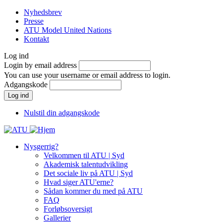
Gå
Nyhedsbrev
til
Presse
Menu
hovedindhold
ATU Model United Nations
Top
Kontakt
Log ind
Login by email address
You can use your username or email address to login.
Adgangskode
Nulstil din adgangskode
Nysgerrig?
Velkommen til ATU | Syd
Main
Akademisk talentudvikling
navigation
Det sociale liv på ATU | Syd
Hvad siger ATU'erne?
Sådan kommer du med på ATU
FAQ
Forløbsoversigt
Gallerier