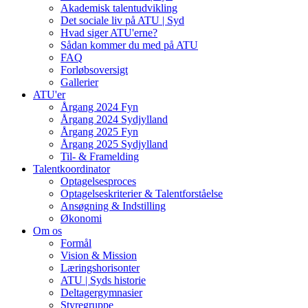
Akademisk talentudvikling
Det sociale liv på ATU | Syd
Hvad siger ATU'erne?
Sådan kommer du med på ATU
FAQ
Forløbsoversigt
Gallerier
ATU'er
Årgang 2024 Fyn
Årgang 2024 Sydjylland
Årgang 2025 Fyn
Årgang 2025 Sydjylland
Til- & Framelding
Talentkoordinator
Optagelsesproces
Optagelseskriterier & Talentforståelse
Ansøgning & Indstilling
Økonomi
Om os
Formål
Vision & Mission
Læringshorisonter
ATU | Syds historie
Deltagergymnasier
Styregruppe