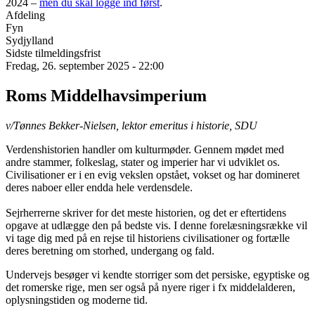
2024 –
men du skal logge ind først
.
Afdeling
Fyn
Sydjylland
Sidste tilmeldingsfrist
Fredag, 26. september 2025 - 22:00
Roms Middelhavsimperium
v/Tønnes Bekker-Nielsen, lektor emeritus i historie, SDU
Verdenshistorien handler om kulturmøder. Gennem mødet med
andre stammer, folkeslag, stater og imperier har vi udviklet os.
Civilisationer er i en evig vekslen opstået, vokset og har domineret
deres naboer eller endda hele verdensdele.
Sejrherrerne skriver for det meste historien, og det er eftertidens
opgave at udlægge den på bedste vis. I denne forelæsningsrække vil
vi tage dig med på en rejse til historiens civilisationer og fortælle
deres beretning om storhed, undergang og fald.
Undervejs besøger vi kendte storriger som det persiske, egyptiske og
det romerske rige, men ser også på nyere riger i fx middelalderen,
oplysningstiden og moderne tid.