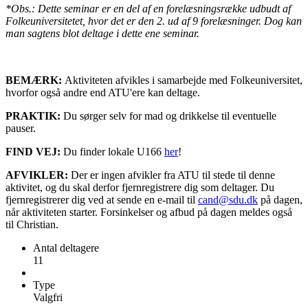
*Obs.: Dette seminar er en del af en forelæsningsrække udbudt af
Folkeuniversitetet, hvor det er den 2. ud af 9 forelæsninger. Dog kan
man sagtens blot deltage i dette ene seminar.
BEMÆRK:
Aktiviteten afvikles i samarbejde med Folkeuniversitet,
hvorfor også andre end ATU'ere kan deltage.
PRAKTIK:
Du sørger selv for mad og drikkelse til eventuelle
pauser.
FIND VEJ:
Du finder lokale U166
her
!
AFVIKLER:
Der er ingen afvikler fra ATU til stede til denne
aktivitet, og du skal derfor fjernregistrere dig som deltager. Du
fjernregistrerer dig ved at sende en e-mail til
cand@sdu.dk
på dagen,
når aktiviteten starter. Forsinkelser og afbud på dagen meldes også
til Christian.
Antal deltagere
11
Type
Valgfri