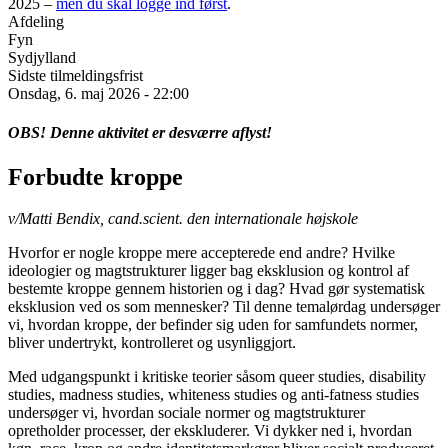
2025 –
men du skal logge ind først
.
Afdeling
Fyn
Sydjylland
Sidste tilmeldingsfrist
Onsdag, 6. maj 2026 - 22:00
OBS! Denne aktivitet er desværre aflyst!
Forbudte kroppe
v/Matti Bendix, cand.scient. den internationale højskole
Hvorfor er nogle kroppe mere accepterede end andre? Hvilke
ideologier og magtstrukturer ligger bag eksklusion og kontrol af
bestemte kroppe gennem historien og i dag? Hvad gør systematisk
eksklusion ved os som mennesker? Til denne temalørdag undersøger
vi, hvordan kroppe, der befinder sig uden for samfundets normer,
bliver undertrykt, kontrolleret og usynliggjort.
Med udgangspunkt i kritiske teorier såsom queer studies, disability
studies, madness studies, whiteness studies og anti-fatness studies
undersøger vi, hvordan sociale normer og magtstrukturer
opretholder processer, der ekskluderer. Vi dykker ned i, hvordan