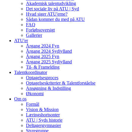
Akademisk talentudvikling
Det sociale liv på ATU | Syd
Hvad siger ATU'erne?
Sådan kommer du med på ATU
FAQ
Forløbsoversigt
Gallerier
ATU'er
Årgang 2024 Fyn
Årgang 2024 Sydjylland
Årgang 2025 Fyn
Årgang 2025 Sydjylland
Til- & Framelding
Talentkoordinator
Optagelsesproces
Optagelseskriterier & Talentforståelse
Ansøgning & Indstilling
Økonomi
Om os
Formål
Vision & Mission
Læringshorisonter
ATU | Syds historie
Deltagergymnasier
Styregruppe