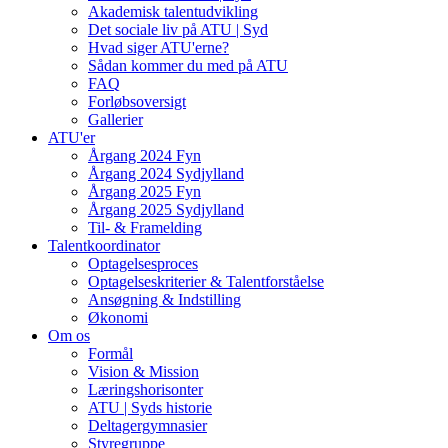
Akademisk talentudvikling
Det sociale liv på ATU | Syd
Hvad siger ATU'erne?
Sådan kommer du med på ATU
FAQ
Forløbsoversigt
Gallerier
ATU'er
Årgang 2024 Fyn
Årgang 2024 Sydjylland
Årgang 2025 Fyn
Årgang 2025 Sydjylland
Til- & Framelding
Talentkoordinator
Optagelsesproces
Optagelseskriterier & Talentforståelse
Ansøgning & Indstilling
Økonomi
Om os
Formål
Vision & Mission
Læringshorisonter
ATU | Syds historie
Deltagergymnasier
Styregruppe