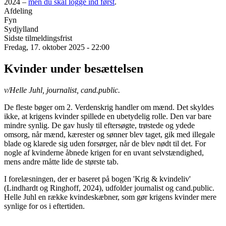
2024 –
men du skal logge ind først
.
Afdeling
Fyn
Sydjylland
Sidste tilmeldingsfrist
Fredag, 17. oktober 2025 - 22:00
Kvinder under besættelsen
v/Helle Juhl, journalist, cand.public.
De fleste bøger om 2. Verdenskrig handler om mænd. Det skyldes
ikke, at krigens kvinder spillede en ubetydelig rolle. Den var bare
mindre synlig. De gav husly til eftersøgte, trøstede og ydede
omsorg, når mænd, kærester og sønner blev taget, gik med illegale
blade og klarede sig uden forsørger, når de blev nødt til det. For
nogle af kvinderne åbnede krigen for en uvant selvstændighed,
mens andre måtte lide de største tab.
I forelæsningen, der er baseret på bogen 'Krig & kvindeliv'
(Lindhardt og Ringhoff, 2024), udfolder journalist og cand.public.
Helle Juhl en række kvindeskæbner, som gør krigens kvinder mere
synlige for os i eftertiden.