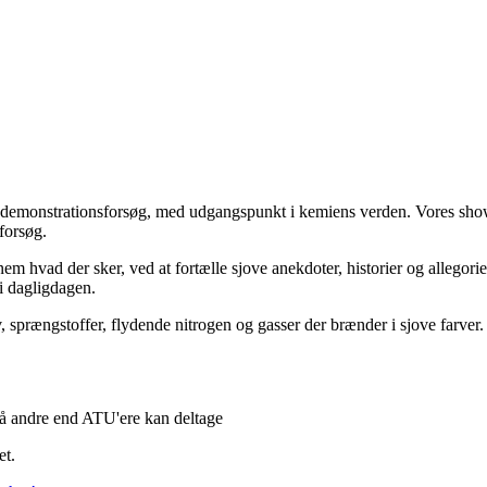
e demonstrationsforsøg, med udgangspunkt i kemiens verden. Vores sh
forsøg.
nem hvad der sker, ved at fortælle sjove anekdoter, historier og allegor
i dagligdagen.
sprængstoffer, flydende nitrogen og gasser der brænder i sjove farver. O
så andre end ATU'ere kan deltage
et.