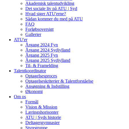
Akademisk talentudvikling
Det sociale liv på ATU | Syd
Hvad siger ATU'erne?
Sådan kommer du med på ATU
FAQ
Forløbsoversigt
Gallerier
ATU'er
Årgang 2024 Fyn
Årgang 2024 Sydjylland
Årgang 2025 Fyn
Årgang 2025 Sydjylland
Til- & Framelding
Talentkoordinator
Optagelsesproces
Optagelseskriterier & Talentforståelse
Ansøgning & Indstilling
Økonomi
Om os
Formål
Vision & Mission
Læringshorisonter
ATU | Syds historie
Deltagergymnasier
Styregruppe