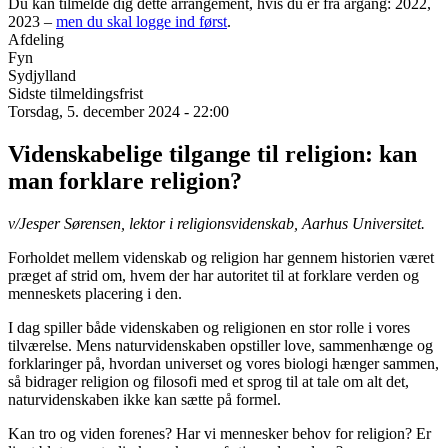
Du kan tilmelde dig dette arrangement, hvis du er fra årgang: 2022,
2023 –
men du skal logge ind først
.
Afdeling
Fyn
Sydjylland
Sidste tilmeldingsfrist
Torsdag, 5. december 2024 - 22:00
Videnskabelige tilgange til religion: kan
man forklare religion?
v/Jesper Sørensen, lektor i religionsvidenskab, Aarhus Universitet.
Forholdet mellem videnskab og religion har gennem historien været
præget af strid om, hvem der har autoritet til at forklare verden og
menneskets placering i den.
I dag spiller både videnskaben og religionen en stor rolle i vores
tilværelse. Mens naturvidenskaben opstiller love, sammenhænge og
forklaringer på, hvordan universet og vores biologi hænger sammen,
så bidrager religion og filosofi med et sprog til at tale om alt det,
naturvidenskaben ikke kan sætte på formel.
Kan tro og viden forenes? Har vi mennesker behov for religion? Er