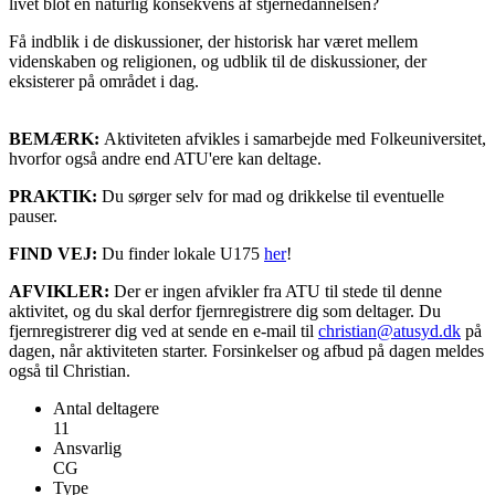
livet blot en naturlig konsekvens af stjernedannelsen?
Få indblik i de diskussioner, der historisk har været mellem
videnskaben og religionen, og udblik til de diskussioner, der
eksisterer på området i dag.
BEMÆRK:
Aktiviteten afvikles i samarbejde med Folkeuniversitet,
hvorfor også andre end ATU'ere kan deltage.
PRAKTIK:
Du sørger selv for mad og drikkelse til eventuelle
pauser.
FIND VEJ:
Du finder lokale U175
her
!
AFVIKLER:
Der er ingen afvikler fra ATU til stede til denne
aktivitet, og du skal derfor fjernregistrere dig som deltager. Du
fjernregistrerer dig ved at sende en e-mail til
christian@atusyd.dk
på
dagen, når aktiviteten starter. Forsinkelser og afbud på dagen meldes
også til Christian.
Antal deltagere
11
Ansvarlig
CG
Type