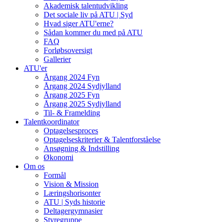
Akademisk talentudvikling
Det sociale liv på ATU | Syd
Hvad siger ATU'erne?
Sådan kommer du med på ATU
FAQ
Forløbsoversigt
Gallerier
ATU'er
Årgang 2024 Fyn
Årgang 2024 Sydjylland
Årgang 2025 Fyn
Årgang 2025 Sydjylland
Til- & Framelding
Talentkoordinator
Optagelsesproces
Optagelseskriterier & Talentforståelse
Ansøgning & Indstilling
Økonomi
Om os
Formål
Vision & Mission
Læringshorisonter
ATU | Syds historie
Deltagergymnasier
Styregruppe