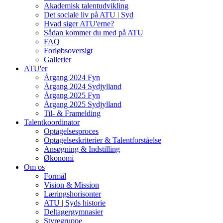
Akademisk talentudvikling
Det sociale liv på ATU | Syd
Hvad siger ATU'erne?
Sådan kommer du med på ATU
FAQ
Forløbsoversigt
Gallerier
ATU'er
Årgang 2024 Fyn
Årgang 2024 Sydjylland
Årgang 2025 Fyn
Årgang 2025 Sydjylland
Til- & Framelding
Talentkoordinator
Optagelsesproces
Optagelseskriterier & Talentforståelse
Ansøgning & Indstilling
Økonomi
Om os
Formål
Vision & Mission
Læringshorisonter
ATU | Syds historie
Deltagergymnasier
Styregruppe