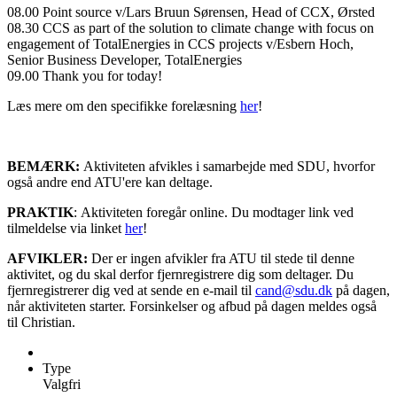
08.00 Point source
v/Lars Bruun Sørensen, Head of CCX, Ørsted
08.30 CCS as part of the solution to climate change with focus on
engagement of TotalEnergies in CCS projects v/Esbern Hoch,
Senior Business Developer, TotalEnergies
09.00 Thank you for today!
Læs mere om den specifikke forelæsning
her
!
BEMÆRK:
Aktiviteten afvikles i samarbejde med SDU, hvorfor
også andre end ATU'ere kan deltage.
PRAKTIK
: Aktiviteten foregår online. Du modtager link ved
tilmeldelse via linket
her
!
AFVIKLER:
Der er ingen afvikler fra ATU til stede til denne
aktivitet, og du skal derfor fjernregistrere dig som deltager. Du
fjernregistrerer dig ved at sende en e-mail til
cand@sdu.dk
på dagen,
når aktiviteten starter. Forsinkelser og afbud på dagen meldes også
til Christian.
Type
Valgfri