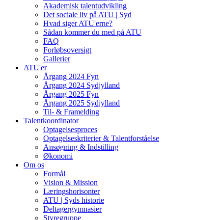
Akademisk talentudvikling
Det sociale liv på ATU | Syd
Hvad siger ATU'erne?
Sådan kommer du med på ATU
FAQ
Forløbsoversigt
Gallerier
ATU'er
Årgang 2024 Fyn
Årgang 2024 Sydjylland
Årgang 2025 Fyn
Årgang 2025 Sydjylland
Til- & Framelding
Talentkoordinator
Optagelsesproces
Optagelseskriterier & Talentforståelse
Ansøgning & Indstilling
Økonomi
Om os
Formål
Vision & Mission
Læringshorisonter
ATU | Syds historie
Deltagergymnasier
Styregruppe