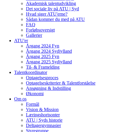
Akademisk talentudvikling
Det sociale liv på ATU | Syd
Hvad siger ATU'erne?
Sådan kommer du med på ATU
FAQ
Forløbsoversigt
Gallerier
ATU'er
Årgang 2024 Fyn
Årgang 2024 Sydjylland
Årgang 2025 Fyn
Årgang 2025 Sydjylland
Til- & Framelding
Talentkoordinator
Optagelsesproces
Optagelseskriterier & Talentforståelse
Ansøgning & Indstilling
Økonomi
Om os
Formål
Vision & Mission
Læringshorisonter
ATU | Syds historie
Deltagergymnasier
Styregruppe