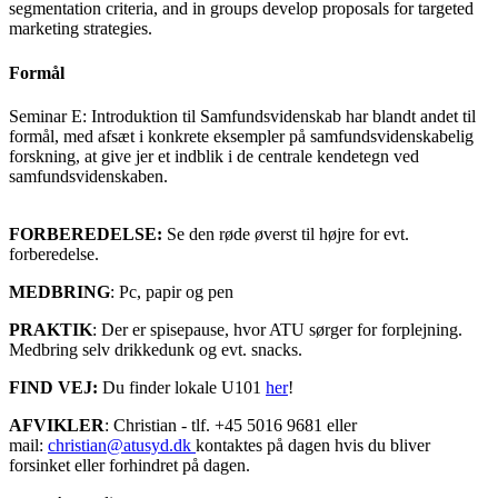
segmentation criteria, and in groups develop proposals for targeted
marketing strategies.
Formål
Seminar E: Introduktion til Samfundsvidenskab har blandt andet til
formål, med afsæt i konkrete eksempler på samfundsvidenskabelig
forskning, at give jer et indblik i de centrale kendetegn ved
samfundsvidenskaben.
FORBEREDELSE:
Se den røde øverst til højre for evt.
forberedelse.
MEDBRING
: Pc, papir og pen
PRAKTIK
: Der er spisepause, hvor ATU sørger for forplejning.
Medbring selv drikkedunk og evt. snacks.
FIND VEJ:
Du finder lokale U101
her
!
AFVIKLER
: Christian - tlf. +45 5016 9681 eller
mail:
christian@atusyd.dk
kontaktes på dagen hvis du bliver
forsinket eller forhindret på dagen.