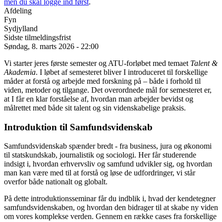
men du skal logge ind først
.
Afdeling
Fyn
Sydjylland
Sidste tilmeldingsfrist
Søndag, 8. marts 2026 - 22:00
Vi starter jeres første semester og ATU-forløbet med temaet
Talent &
Akademia
. I løbet af semesteret bliver I introduceret til forskellige
måder at forstå og arbejde med forskning på – både i forhold til
viden, metoder og tilgange. Det overordnede mål for semesteret er,
at I får en klar forståelse af, hvordan man arbejder bevidst og
målrettet med både sit talent og sin videnskabelige praksis.
Introduktion til Samfundsvidenskab
Samfundsvidenskab spænder bredt - fra business, jura og økonomi
til statskundskab, journalistik og sociologi. Her får studerende
indsigt i, hvordan erhvervsliv og samfund udvikler sig, og hvordan
man kan være med til at forstå og løse de udfordringer, vi står
overfor både nationalt og globalt.
På dette introduktionsseminar får du indblik i, hvad der kendetegner
samfundsvidenskaben, og hvordan den bidrager til at skabe ny viden
om vores komplekse verden. Gennem en række cases fra forskellige