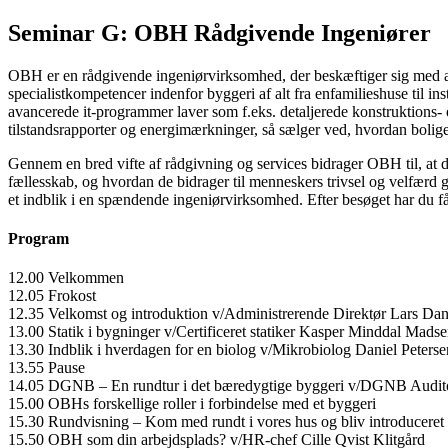
Seminar G: OBH Rådgivende Ingeniører
OBH er en rådgivende ingeniørvirksomhed, der beskæftiger sig med at 
specialistkompetencer indenfor byggeri af alt fra enfamilieshuse til 
avancerede it-programmer laver som f.eks. detaljerede konstruktions-
tilstandsrapporter og energimærkninger, så sælger ved, hvordan bolige
Gennem en bred vifte af rådgivning og services bidrager OBH til, at 
fællesskab, og hvordan de bidrager til menneskers trivsel og velfærd
et indblik i en spændende ingeniørvirksomhed. Efter besøget har du
Program
12.00 Velkommen
12.05 Frokost
12.35 Velkomst og introduktion v/Administrerende Direktør Lars Dan
13.00 Statik i bygninger v/Certificeret statiker Kasper Minddal Mads
13.30 Indblik i hverdagen for en biolog v/Mikrobiolog Daniel Peterse
13.55 Pause
14.05 DGNB – En rundtur i det bæredygtige byggeri v/DGNB Audit
15.00 OBHs forskellige roller i forbindelse med et byggeri
15.30 Rundvisning – Kom med rundt i vores hus og bliv introduceret t
15.50 OBH som din arbejdsplads? v/HR-chef Cille Qvist Klitgård