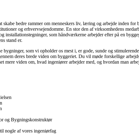
skabe bedre rammer om menneskers liv, læring og arbejde inden for bol
institutioner og erhvervsejendomme. En stor den af virksomhedens medarb
 og installationstegninger, som håndværkerne arbejder efter på en bygge
ns stand er.
de bygninger, som vi opholder os mest i, er gode, sunde og stimulerend
 gennem deres brede viden om byggeriet. Du vil møde forskellige arbejd
 fået mere viden om, hvad ingeniører arbejder med, og hvordan man ar
ielsen
en
n
or og Bygningskonstruktør
il nogle af vores ingeniørfag