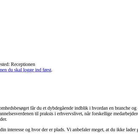
sted: Receptionen
men du skal logge ind først
.
omhedsbesøget får du et dybdegående indblik i hvordan en branche og e
nelsesverdenen til praksis i erhvervslivet, når forskellige medarbejder
der.
din interesse og hvor der er plads. Vi anbefaler meget, at du ikke lader 