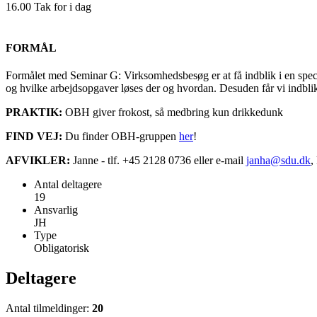
16.00 Tak for i dag
FORMÅL
Formålet med Seminar G: Virksomhedsbesøg er at få indblik i en speci
og hvilke arbejdsopgaver løses der og hvordan. Desuden får vi indbl
PRAKTIK:
OBH giver frokost, så medbring kun drikkedunk
FIND VEJ:
Du finder OBH-gruppen
her
!
AFVIKLER:
Janne - tlf. +45 2128 0736 eller e-mail
janha@sdu.dk
,
Antal deltagere
19
Ansvarlig
JH
Type
Obligatorisk
Deltagere
Antal tilmeldinger:
20