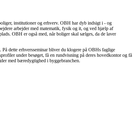
iger, institutioner og erhverv. OBH har dyb indsigt i - og
ejdere arbejder med matematik, fysik og it, og ved hjælp af
plads. OBH er også med, når boliger skal sælges, da de laver
e. På dette erhversseminar bliver du klogere på OBHs faglige
sprofiler under besøget, få en rundvisning på deres hovedkontor og få
bejder med bæredygtighed i byggebranchen.