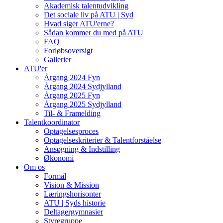
Akademisk talentudvikling
Det sociale liv på ATU | Syd
Hvad siger ATU'erne?
Sådan kommer du med på ATU
FAQ
Forløbsoversigt
Gallerier
ATU'er
Årgang 2024 Fyn
Årgang 2024 Sydjylland
Årgang 2025 Fyn
Årgang 2025 Sydjylland
Til- & Framelding
Talentkoordinator
Optagelsesproces
Optagelseskriterier & Talentforståelse
Ansøgning & Indstilling
Økonomi
Om os
Formål
Vision & Mission
Læringshorisonter
ATU | Syds historie
Deltagergymnasier
Styregruppe